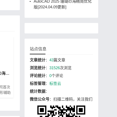
AutoCAD 2025 珊瑚の海精简优化
版[2024.04.09更新]
站点信息
文章统计
：
43
篇文章
浏览统计
：
31526
次浏览
AutoCAD2020”珊瑚の海“ 精简直装优化版下载
评论统计
：
0
个评论
标签管理
：
标签云
公司首次
统计数据
：
图形辅助
用户界
微信公众号
：扫描二维码，关注我们
令行方
直观的
算机专