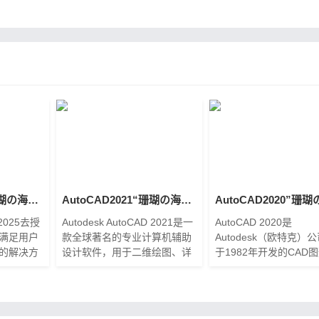
AutoCAD 2025 珊瑚の海精简优化版[2024.04.09更新]
AutoCAD2021“珊瑚の海” 64位精简优化版下载
 2025去授
Autodesk AutoCAD 2021是一
AutoCAD 2020是
满足用户
款全球著名的专业计算机辅助
Autodesk（欧特克）
的解决方
设计软件，用于二维绘图、详
于1982年开发的CAD
除授权验
细绘制、设计文档和基本三维
设计软件，拥有全新的
杂性和学
设计，广泛应用于机械设计、
面，通过交互菜单或命
的选择，
工业制图、工程制图、土木建
式即可进行各种操作，
筑、装饰
多文档设计环境使非计