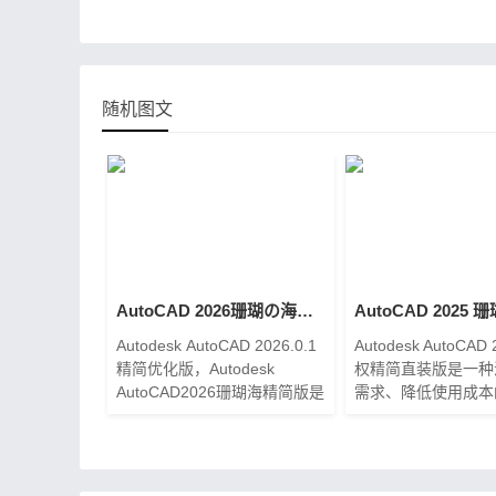
随机图文
AutoCAD 2026珊瑚の海精简优化版【2025.05.18更新】
Autodesk AutoCAD 2026.0.1
Autodesk AutoCAD
精简优化版，Autodesk
权精简直装版是一种
AutoCAD2026珊瑚海精简版是
需求、降低使用成本
一款计算机辅助设计软件，是
案。它通过精简和去
基于AuToDesk AutoCAD LT
证，降低了软件的复
2026制作发布，也是珊瑚海系
习成本，提供了灵活
列最新优化精简版本了。此版
适用于各种