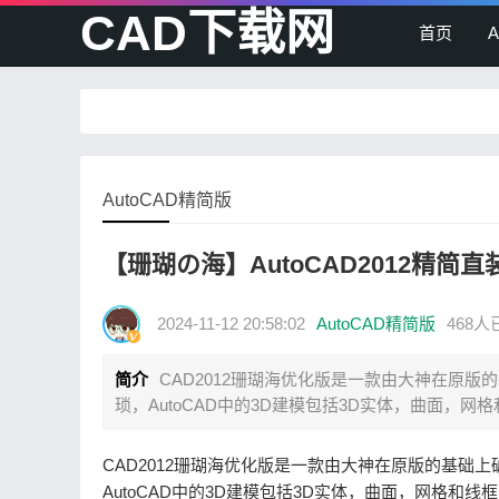
CAD下载网
首页
AutoCAD精简版
【珊瑚の海】AutoCAD2012精简
2024-11-12 20:58:02
AutoCAD精简版
468
简介
CAD2012珊瑚海优化版是一款由大神在原
琐，AutoCAD中的3D建模包括3D实体，曲面，网
CAD2012珊瑚海优化版是一款由大神在原版的基础
AutoCAD中的3D建模包括3D实体，曲面，网格和线框