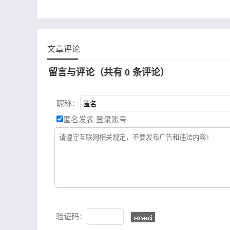
本去掉了3D模块，但是集成了
秋枫批量打印、DWG解锁上
锁、priPrinter 虚拟打印机等插
件，整体的运行对于设备占用
文章评论
更小。
留言与评论（共有
0
条评论）
昵称：
匿名发表
登录账号
验证码：