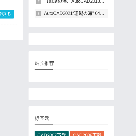
【珊瑚の海】AutoCAD2018简体中文精简直装版下载
AutoCAD2021“珊瑚の海” 64位精简优化版下载
读更多
站长推荐
标签云
CAD2007下载
CAD2008下载