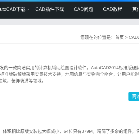
AutoCAD下载
CAD插件下载
CAD问题
CAD教程
其
您现在的位置是：
首页
>
CAD
)公司研发的一款简洁实用的计算机辅助绘图设计软件。AutoCAD2014标准版
014标准版破解版采用实景技术支持，地图信息与实物完全吻合，让用户能
建筑，装饰装潢等领域。
阅
优化的，体积相比原版安装包大幅减小，64位只有379M，精简了多余的组件，