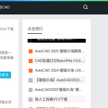
他CAD
点击排行
2014下载
AutoCAD 2026珊瑚の海
精简优化版【2025.05.18
更新】
AutoCAD 2025 珊瑚の海精简优化版[2024.04.09更新]
破解版是一
得到最准确
CAD批量打印BatchPlot V3.6.1(20240317更新)
AutoCAD 2024 珊瑚の海 v2024.1.2 中文免费精简优化版
读更多
【珊瑚の海】AutoCAD2023简体中文精简直装版下载
AutoCAD2020”珊瑚の海“ 精简直装优化版下载
贱人工具箱V5.9下载
保留必须