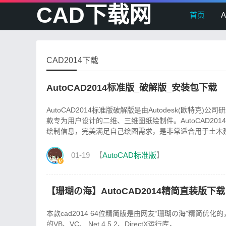
CAD下载网
首页
CAD2014下载
AutoCAD2014标准版_破解版_安装包下载
AutoCAD2014标准版破解版是由Autodesk(欧特克
款专为用户设计的二维、三维图纸绘制件。AutoCAD2
绘制信息，完美满足自己绘图需求，是非常适合用于土木
01-19
【
AutoCAD标准版
】
【珊瑚の海】AutoCAD2014精简直装版下载
本款cad2014 64位精简版是由网友“珊瑚の海”精简
的VB、VC、.Net 4.5.2、DirectX运行库，