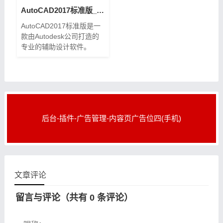
AutoCAD2017标准版_破解版_安装包下载
AutoCAD2017标准版是一
款由Autodesk公司打造的
专业的辅助设计软件。
AutoCAD2017标准版内置
了完善的制图功能，用户可
以轻松的创建直线、圆、椭
圆、多边形和样式曲线等图
形。Au
后台-插件-广告管理-内容页广告位四(手机)
文章评论
留言与评论（共有
0
条评论）