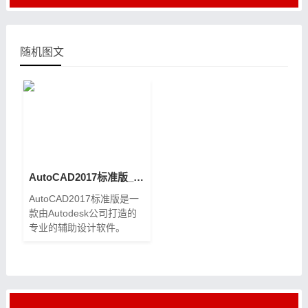
随机图文
AutoCAD2017标准版_破解版_安装包下载
AutoCAD2017标准版是一
款由Autodesk公司打造的
专业的辅助设计软件。
AutoCAD2017标准版内置
了完善的制图功能，用户可
以轻松的创建直线、圆、椭
圆、多边形和样式曲线等图
形。Au