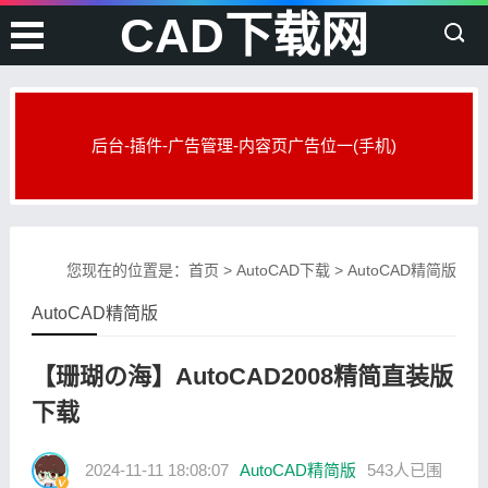
CAD下载网
后台-插件-广告管理-内容页广告位一(手机)
您现在的位置是：
首页
>
AutoCAD下载
>
AutoCAD精简版
AutoCAD精简版
【珊瑚の海】AutoCAD2008精简直装版
下载
2024-11-11 18:08:07
AutoCAD精简版
543人已围