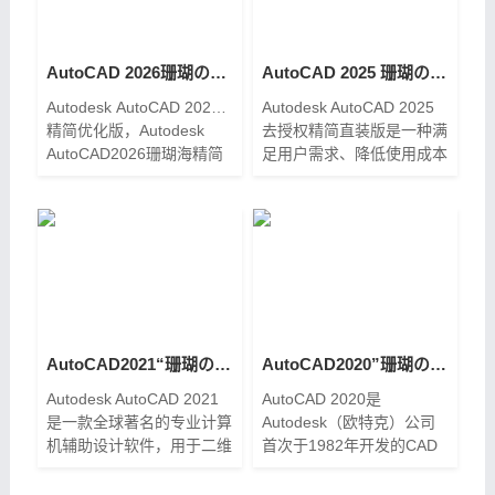
AutoCAD 2026珊瑚の海精简优化版【2025.05.18更新】
AutoCAD 2025 珊瑚の海精简优化版[2024.04.09更新]
Autodesk AutoCAD 2026.0.1
Autodesk AutoCAD 2025
精简优化版，Autodesk
去授权精简直装版是一种满
AutoCAD2026珊瑚海精简
足用户需求、降低使用成本
版是一款计算机辅助设计软
的解决方案。它通过精简和
件，是基于AuToDesk
去除授权验证，降低了软件
AutoCAD LT 2026制作发
的复杂性和学习成本，提供
布，也是珊瑚海系列最新优
了灵活的选择，适用于各种
化精简版本了。此版本去掉
了3D模块，但是集成了秋
枫批量打印、DWG解锁上
锁、priPrinter 虚拟打印机
等插件，整体的运行对于设
AutoCAD2021“珊瑚の海” 64位精简优化版下载
AutoCAD2020”珊瑚の海“ 精简直装优化版下载
备占用更小。
Autodesk AutoCAD 2021
AutoCAD 2020是
是一款全球著名的专业计算
Autodesk（欧特克）公司
机辅助设计软件，用于二维
首次于1982年开发的CAD
绘图、详细绘制、设计文档
图形辅助设计软件，拥有全
和基本三维设计，广泛应用
新的用户界面，通过交互菜