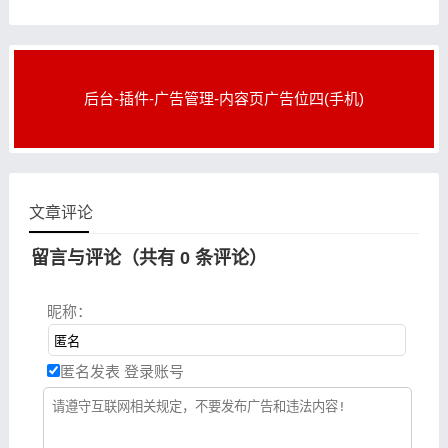
于机械设计、工业制图、工
单或命令行方式即可进行各
程制图、土木建筑、装饰
种操作，直观的多文档设计
环境使非计算机专
后台-插件-广告管理-内容页广告位四(手机)
文章评论
留言与评论（共有
0
条评论）
昵称：
匿名发表
登录账号