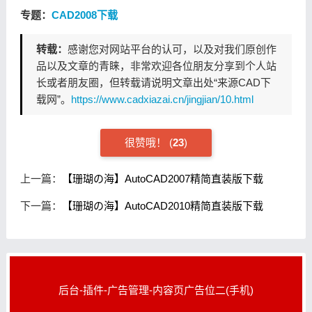
专题：
CAD2008下载
转载：
感谢您对网站平台的认可，以及对我们原创作
品以及文章的青睐，非常欢迎各位朋友分享到个人站
长或者朋友圈，但转载请说明文章出处“来源CAD下
载网”。
https://www.cadxiazai.cn/jingjian/10.html
很赞哦！
(
23
)
上一篇：
【珊瑚の海】AutoCAD2007精简直装版下载
下一篇：
【珊瑚の海】AutoCAD2010精简直装版下载
后台-插件-广告管理-内容页广告位二(手机)