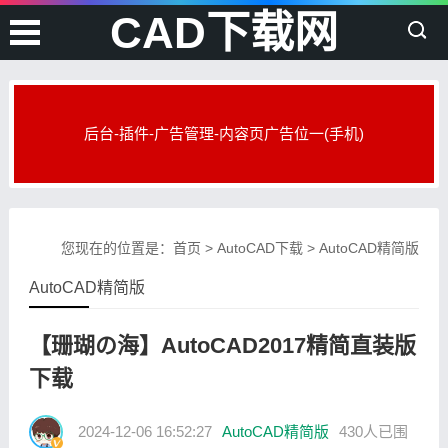
CAD下载网
后台-插件-广告管理-内容页广告位一(手机)
您现在的位置是：
首页
>
AutoCAD下载
>
AutoCAD精简版
AutoCAD精简版
【珊瑚の海】AutoCAD2017精简直装版
下载
2024-12-06 16:52:27
AutoCAD精简版
430人已围