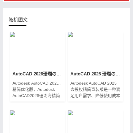
随机图文
AutoCAD 2026珊瑚の海精简优化版【2025.05.18更新】
AutoCAD 2025 珊瑚の海精简优化版[2024.04.09更新]
Autodesk AutoCAD 2026.0.1
Autodesk AutoCAD 2025
精简优化版，Autodesk
去授权精简直装版是一种满
AutoCAD2026珊瑚海精简
足用户需求、降低使用成本
版是一款计算机辅助设计软
的解决方案。它通过精简和
件，是基于AuToDesk
去除授权验证，降低了软件
AutoCAD LT 2026制作发
的复杂性和学习成本，提供
布，也是珊瑚海系列最新优
了灵活的选择，适用于各种
化精简版本了。此版本去掉