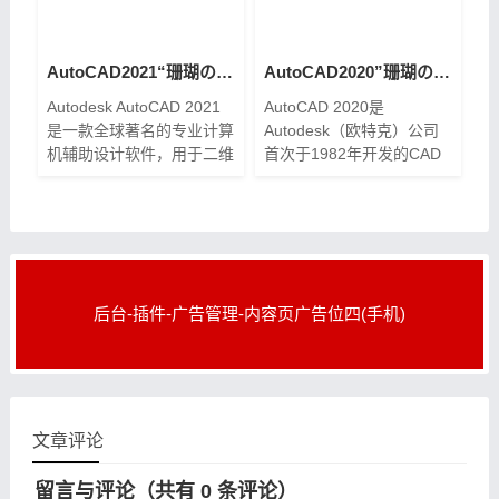
了3D模块，但是集成了秋
枫批量打印、DWG解锁上
锁、priPrinter 虚拟打印机
等插件，整体的运行对于设
AutoCAD2021“珊瑚の海” 64位精简优化版下载
AutoCAD2020”珊瑚の海“ 精简直装优化版下载
备占用更小。
Autodesk AutoCAD 2021
AutoCAD 2020是
是一款全球著名的专业计算
Autodesk（欧特克）公司
机辅助设计软件，用于二维
首次于1982年开发的CAD
绘图、详细绘制、设计文档
图形辅助设计软件，拥有全
和基本三维设计，广泛应用
新的用户界面，通过交互菜
于机械设计、工业制图、工
单或命令行方式即可进行各
程制图、土木建筑、装饰
种操作，直观的多文档设计
环境使非计算机专
后台-插件-广告管理-内容页广告位四(手机)
文章评论
留言与评论（共有
0
条评论）